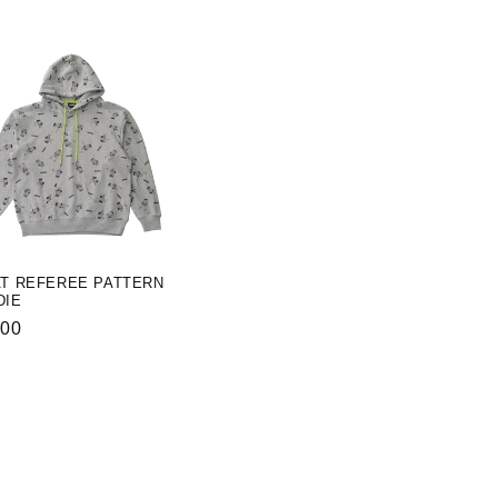
ー
ル
価
格
T REFEREE PATTERN
DIE
900