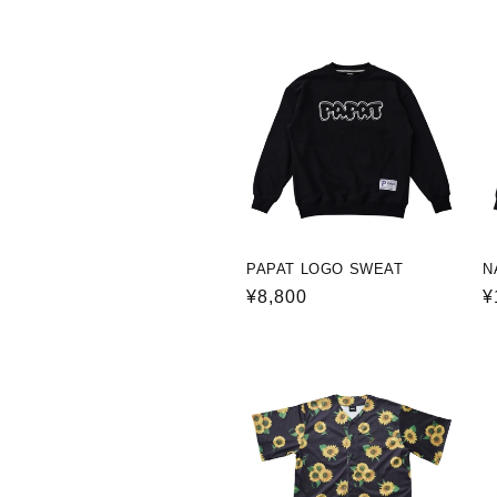
価
格
PAPAT LOGO SWEAT
N
通
¥8,800
¥
常
価
格