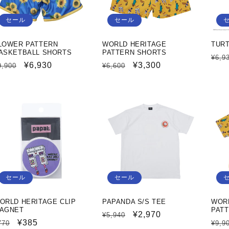
セール
セール
LOWER PATTERN
WORLD HERITAGE
TURT
ASKETBALL SHORTS
PATTERN SHORTS
通
¥6,9
通
セ
¥6,930
通
セ
¥3,300
9,900
¥6,600
常
常
ー
常
ー
価
価
ル
価
ル
格
格
価
格
価
格
格
セール
セール
ORLD HERITAGE CLIP
PAPANDA S/S TEE
WOR
AGNET
PATT
通
セ
¥2,970
¥5,940
通
セ
¥385
通
770
¥9,9
常
ー