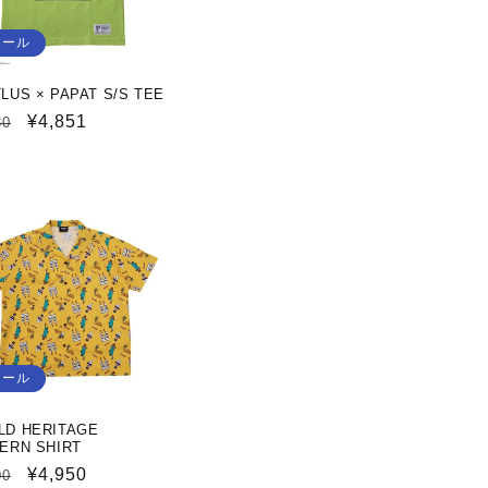
セール
LUS × PAPAT S/S TEE
セ
¥4,851
30
ー
ル
価
格
セール
LD HERITAGE
ERN SHIRT
セ
¥4,950
00