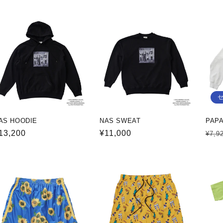
価
価
価
格
格
格
AS HOODIE
NAS SWEAT
PAPA
通
13,200
通
¥11,000
通
¥7,9
常
常
常
価
価
価
格
格
格