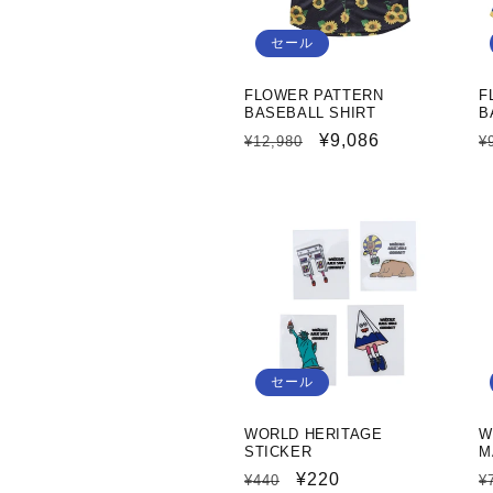
セール
FLOWER PATTERN
F
BASEBALL SHIRT
B
通
セ
¥9,086
¥12,980
¥
常
ー
価
ル
格
価
格
セール
WORLD HERITAGE
W
STICKER
M
通
セ
¥220
¥440
¥