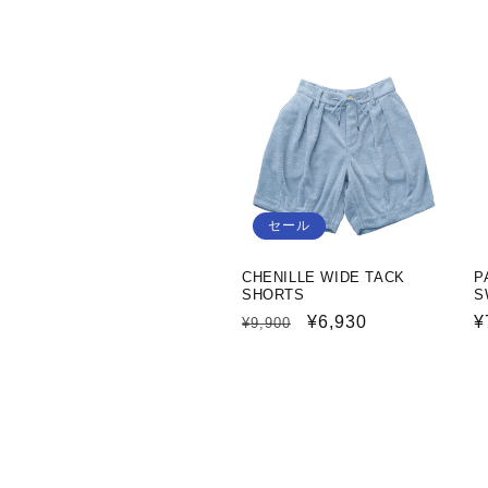
常
ー
価
ル
格
価
格
セール
CHENILLE WIDE TACK
P
SHORTS
S
通
セ
¥6,930
¥
¥9,900
常
ー
価
ル
格
価
格