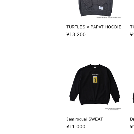
:
TURTLES × PAPAT HOODIE
T
通
¥13,200
¥
常
価
格
Jamiroquai SWEAT
D
通
¥11,000
¥
常