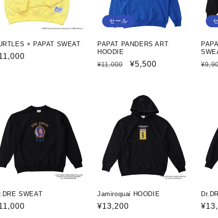
セール
URTLES × PAPAT SWEAT
PAPAT PANDERS ART
PAP
HOODIE
SWE
通
11,000
通
セ
¥5,500
通
¥11,000
¥9,9
常
常
ー
常
価
価
ル
価
格
格
価
格
格
r.DRE SWEAT
Jamiroquai HOODIE
Dr.D
通
11,000
通
¥13,200
通
¥13
常
常
常