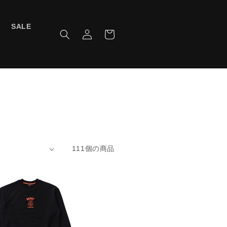
ロ
カ
SALE
グ
ー
イ
ト
ン
111個の商品