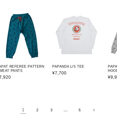
常
ー
常
価
ル
価
ル
価
格
価
格
価
格
格
格
APAT REFEREE PATTERN
PAPANDA L/S TEE
PAPA
WEAT PANTS
HOO
通
¥7,700
通
7,920
通
¥9,
常
常
常
価
価
価
格
格
格
1
…
2
3
5