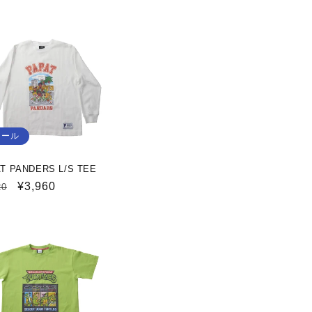
セール
T PANDERS L/S TEE
セ
¥3,960
20
ー
ル
価
格