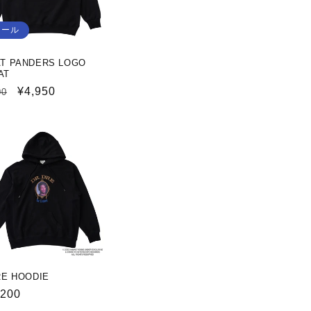
セール
AT PANDERS LOGO
AT
セ
¥4,950
00
ー
ル
価
格
RE HOODIE
,200